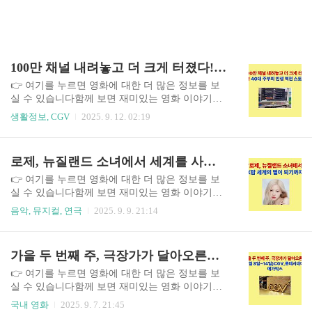
100만 채널 내려놓고 더 크게 터졌다! 40대 주부의 인생 역전 스토리
👉 여기를 누르면 영화에 대한 더 많은 정보를 보
실 수 있습니다함께 보면 재미있는 영화 이야기넷
플릭스 영화 추천부터 한국 영화 리뷰, 숨겨진 명작
생활정보, CGV
2025. 9. 12. 02:19
과 최신 화제작 이야기까지 다양한 영화 정보를 워
프에서 계속 확인하실 수 있습니다.유튜브 구독자
100만 명, 월 수천만 원의 광고 수익.한때 많은 이
로제, 뉴질랜드 소녀에서 세계를 사로잡은 K팝 아이콘으로
들이 부러워하던 삶을 살던 한 40대 주부가 있었습
니다.하지만 세상은 언제나 변하고, 플랫폼은 하루
👉 여기를 누르면 영화에 대한 더 많은 정보를 보
아침에도 판도가 달라질 수 있습니다. 그녀는 키즈
실 수 있습니다함께 보면 재미있는 영화 이야기넷
채널을 운영하며 건물까지 살 정도로 성공했지만,
플릭스 영화 추천부터 한국 영화 리뷰, 숨겨진 명작
음악, 뮤지컬, 연극
2025. 9. 9. 21:14
어느 순간 수익이 10분의 1로 급감하며 심각한 위
과 최신 화제작 이야기까지 다양한 영화 정보를 워
기를 맞이했습니다.그럼에도 불구하고, 그녀는 포
프에서 계속 확인하실 수 있습니다. 1. 어린 시절,
기 대신 새로운 길을 택했고, 지금은 오히려 더 안
음악에 빠진 소녀로제(본명 박채영)는 1997년 뉴질
가을 두 번째 주, 극장가가 달아오른다 (9월 8일~14일)CGV,롯데시네마 , 메가박스
정적이고 다채로운 수익 구조를 만들어냈습니다.
랜드 오클랜드에서 태어나 어린 시절을 보냈습니
오늘은 “100만 유튜버에서..
다. 어린 나이부터 노래를 좋아했고, 교회 합창단에
👉 여기를 누르면 영화에 대한 더 많은 정보를 보
서 찬송가를 부르며 음악적 감각을 키웠습니다. 이
실 수 있습니다함께 보면 재미있는 영화 이야기넷
후 호주 멜버른으로 이주하면서 학창 시절을 보내
플릭스 영화 추천부터 한국 영화 리뷰, 숨겨진 명작
국내 영화
2025. 9. 7. 21:45
게 되었는데, 이때 피아노와 기타를 연주하며 본격