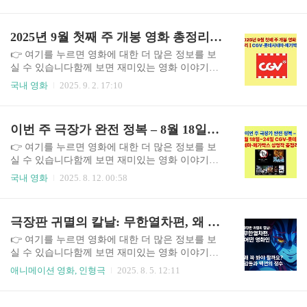
과 최신 화제작 이야기까지 다양한 영화 정보를 워
적으로 음악과 가까워졌습니다. 가족들은 그녀의
프에서 계속 확인하실 수 있습니다. 1. 극장 나들이
노래 실력을 일찌감치 알아보았고, 친구들 역시 로
의 계절선선한 가을바람이 불어오는 9월, 영화관을
2025년 9월 첫째 주 개봉 영화 총정리 | CGV·롯데시네마·메가박스
제가 노래할 때마다 특별한 울림을 느꼈다고 회상
찾기 좋은 계절이 돌아왔습니다. 이번 주(9월 8일~
합니다. 음악은 그녀에게 단순한 ..
14일)는 세 멀티플렉스 체인인 CGV·롯데시네마·메
👉 여기를 누르면 영화에 대한 더 많은 정보를 보
가박스에서 풍성한 상영작이 관객을 기다립니다.
실 수 있습니다함께 보면 재미있는 영화 이야기넷
더구나 정부가 지원하는 영화 관람 할인권 6,000원
플릭스 영화 추천부터 한국 영화 리뷰, 숨겨진 명작
국내 영화
2025. 9. 2. 17:10
권 배포가 시작되면서, 영화 팬들의 발걸음이 더욱
과 최신 화제작 이야기까지 다양한 영화 정보를 워
바빠질 것으로 보입니다.2. 할인 혜택으로 즐기는
프에서 계속 확인하실 수 있습니다.새로운 달이 시
영화문화체육관광부와 영화진흥위원회는 9월 8일
작되면 극장가에도 신작 소식이 이어집니다. 이번
이번 주 극장가 완전 정복 – 8월 18일~24일 CGV·롯데시네마·메가박스 상영작 총정리
오전 10시부터 총 188만 장의 영화 관람 할인권을
주(9월 1일~9월 7일)는 유난히 다양한 장르의 영화
배포합니다...
들이 개봉을 앞두고 있어 영화 팬들의 기대가 커지
👉 여기를 누르면 영화에 대한 더 많은 정보를 보
고 있습니다. 공포, 스릴러, 로맨스, 드라마, 애니메
실 수 있습니다함께 보면 재미있는 영화 이야기넷
이션까지 고르게 포진해 관객의 선택 폭이 넓어졌
플릭스 영화 추천부터 한국 영화 리뷰, 숨겨진 명작
국내 영화
2025. 8. 12. 00:58
습니다. 특히 CGV, 롯데시네마, 메가박스에서 모두
과 최신 화제작 이야기까지 다양한 영화 정보를 워
상영되는 주요 작품들이 많아 어디서 관람해도 즐
프에서 계속 확인하실 수 있습니다.무더운 8월 셋
길 수 있다는 장점이 있습니다. 이번 글에서는 이번
째 주, 극장가는 여전히 뜨겁습니다. 여름방학과 휴
극장판 귀멸의 칼날: 무한열차편, 왜 꼭 봐야 할까요? 감동과 액션의 정수
주 개봉작들을 정리하고, 영화별 특징과 관람 포인
가 시즌이 겹치는 지금, 전국 영화관에서는 다양한
트를 자세히 소개해..
장르의 화제작과 기대작이 관객을 기다립니다.특
👉 여기를 누르면 영화에 대한 더 많은 정보를 보
히 이번 주에는 팬들의 폭발적인 관심을 모으는 애
실 수 있습니다함께 보면 재미있는 영화 이야기넷
니메이션 대작부터, 웃음과 감동을 전하는 가족 영
플릭스 영화 추천부터 한국 영화 리뷰, 숨겨진 명작
애니메이션 영화, 인형극
2025. 8. 5. 12:11
화, 스릴 넘치는 액션과 스포츠 드라마까지 풍성한
과 최신 화제작 이야기까지 다양한 영화 정보를 워
라인업이 준비되어 있습니다.가장 큰 주목을 받는
프에서 계속 확인하실 수 있습니다.극장판 귀멸의
작품은 오는 8월 22일 개봉하는 ‘극장판 귀멸의 칼
칼날: 무한열차 편은 압도적인 액션과 깊은 감동을