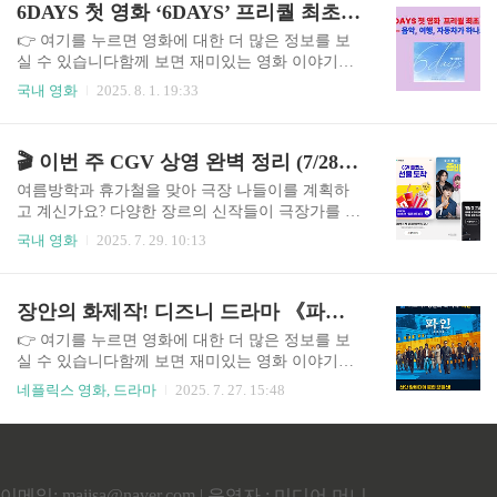
6DAYS 첫 영화 ‘6DAYS’ 프리퀄 최초 공개 – 음악, 여행, 자동차가 하나로! 음악과 이동의 결합
날: 무한성편’입니다. 개봉 전임에도 불구하고 예
동시에 전하는 애니메이션 영화입니다. LiSA의 주
매율 48%를 기록하며, 이미..
제가 ‘잔혹한 밤에 빛나라’가 더해져 감정선을 더
👉 여기를 누르면 영화에 대한 더 많은 정보를 보
욱 풍부하게 만들며, 시리즈의 정수를 한 편에 담았
실 수 있습니다함께 보면 재미있는 영화 이야기넷
습니다.목차극장판 귀멸의 칼날: 무한열차편, 어떤
플릭스 영화 추천부터 한국 영화 리뷰, 숨겨진 명작
국내 영화
2025. 8. 1. 19:33
영화인가요?무한열차 안에서 펼쳐지는 이야기LiS
과 최신 화제작 이야기까지 다양한 영화 정보를 워
A의 ‘잔혹한 밤에 빛나라’, 감정을 더하다시리즈
프에서 계속 확인하실 수 있습니다.DAY6가 첫 영
팬이라면 놓칠 수 없는 정수처음 보는 분들도 충분
화 ‘6 DAYS’의 프리퀄을 전격 공개하며 팬들의 이
🎬 이번 주 CGV 상영 완벽 정리 (7/28~8/3) – 영화별 추천관, 상영시간표까지!
히 감동할 수 있는 이유마무리하며: 이 영화가 남기
목을 집중시키고 있습니다. 콘서트, 방송 활동으로
는 메시지극장판 귀멸의 칼..
바쁜 나날을 보내고 있는 멤버들이지만, 이 프리퀄
여름방학과 휴가철을 맞아 극장 나들이를 계획하
영상에서는 무대 위의 아티스트가 아닌, 일상 속 여
고 계신가요? 다양한 장르의 신작들이 극장가를 가
행자로서의 모습을 생생하게 담아냈습니다. 영상
득 채운 요즘, 어떤 영화를 어떤 상영관에서 봐야
국내 영화
2025. 7. 29. 10:13
속에는 멤버들 간의 자연스러운 대화, 여행 준비 과
제대로 즐길 수 있을지 고민되실 겁니다. 이번 글에
정, 차량 체험까지 그들의 일상을 가까이서 지켜볼
서는 2025년 7월 28일부터 8월 3일까지의 CGV 상
수 있어 더욱 특별합니다.목차DAY6의 첫 영화 ‘6D
영작을 총정리해 드립니다. 특히 영화별로 가장 적
장안의 화제작! 디즈니 드라마 《파인: 촌뜨기들》 1화, 2화,3화,4화,5화, 예고편 6~7화
AYS’, 프리퀄로 시작된 여정멤버들이 직접 밝힌 여
합한 상영관 종류와 시간표를 함께 정리했으니, 영
행 루틴과 ..
화 선택부터 예매까지 한눈에 확인해 보세요.이번
👉 여기를 누르면 영화에 대한 더 많은 정보를 보
주 CGV 상영 완벽 정리목차이번 주 CGV 주요 상
실 수 있습니다함께 보면 재미있는 영화 이야기넷
영작 소개영화별 추천 상영관 정리CGV 특별관 종
플릭스 영화 추천부터 한국 영화 리뷰, 숨겨진 명작
네플릭스 영화, 드라마
2025. 7. 27. 15:48
류별 특징영화별 추천 상영 시간표관람 전 유용한
과 최신 화제작 이야기까지 다양한 영화 정보를 워
팁과 혜택마무리 및 예매 가이드 〈2025 슈퍼맨〉
프에서 계속 확인하실 수 있습니다.“이 드라마, 시
새 시대의 히어로는 다르다 – 제임스 건이 바꾼 슈
작하자마자 몰입됩니다. 촌뜨기들이 벌이는 한탕
퍼히어로 영화의 기준2025년 개봉한 제임스 건 감
승부, 당신도 빠지게 될 겁니다.” 《파인: 촌뜨기
독의 〈슈퍼맨〉은..
들》 1화는 신안 앞바다에 잠긴 보물선을 둘러싸
이메일: maiisa@naver.com | 운영자 : 미디어 머니